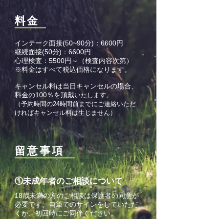
​料金
インテーク面接(50~90分)：6600円
継続面接(50分)：6600円
心理検査：5500円～（検査内容次第）
※料金はすべて税込価格になります。
キャンセル料は当日キャンセルの場合、
料金の100％を頂戴
いたします。
（予約時間の24時間前までにご連絡いただ
ければキャンセル料は生じません）
​留意事項
​①未成年者のご相談について
18歳未満の方のご相談は保護者の同意が
必要です。自筆でのサインをしていただ
くか、初回時にご同伴ください。