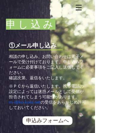
​申し込み
​①メール申し込み
​相談の申し込み、お問い合わせは電子メ
ールで受け付けております。
申し込みフ
ォームに必要事項をご記入し送信してく
ださい。
確認次第、返信をいたします。
​※ＰＣから返信いたします。携帯電話の
設定によっては迷惑メールとして受信が
拒否されてしまう可能性があります。
m-i@ko-koro.net
の受信をあらかじめ許可
しておいてください。
申込みフォームへ